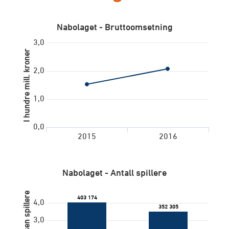
Nabolaget - Bruttoomsetning
3,0
I hundre mill. kroner
2,0
1,0
0,0
2015
2016
Nabolaget - Antall spillere
403 174
403 174
4,0
352 305
352 305
3,0