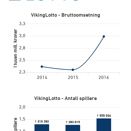
VikingLotto - Bruttoomsetning
3,3
I tusen mill. kroner
3,0
2,8
2,5
2,3
2014
2015
2016
VikingLotto - Antall spillere
2,0
1 555 034
1 555 034
1,5
1 310 282
1 310 282
1 283 015
1 283 015