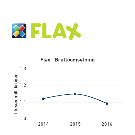
Flax - Bruttoomsetning
1,3
I tusen mill. kroner
1,2
1,1
1,0
2014
2015
2016