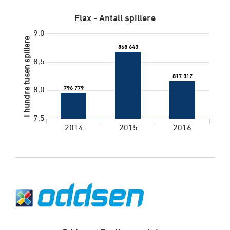
Flax - Antall spillere
9,0
I hundre tusen spillere
868 643
868 643
8,5
817 317
817 317
796 779
796 779
8,0
7,5
2014
2015
2016