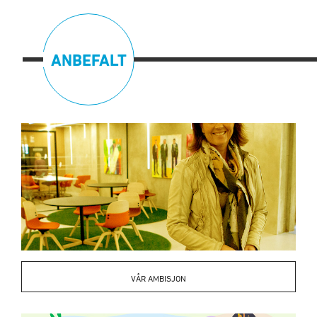
ANBEFALT
VÅR AMBISJON