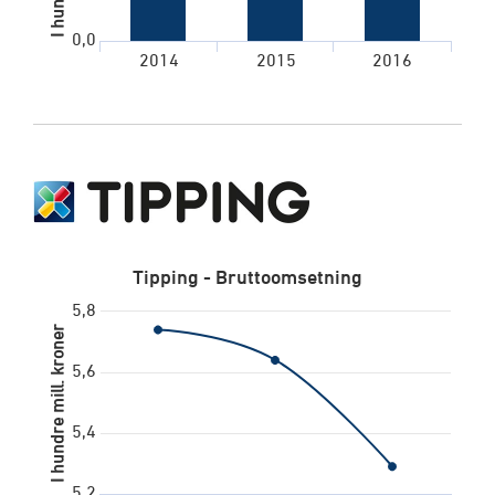
0,0
2014
2015
2016
Tipping - Bruttoomsetning
5,8
I hundre mill. kroner
5,6
5,4
5,2