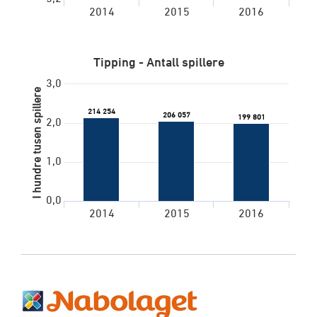
2014
2015
2016
Tipping - Antall spillere
3,0
I hundre tusen spillere
214 254
214 254
206 057
206 057
199 801
199 801
2,0
1,0
0,0
2014
2015
2016