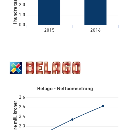
I hundre tusen spillere
2,0
1,0
0,0
2015
2016
Belago - Nettoomsetning
2,6
I hundre mill. kroner
2,5
2,4
2,3