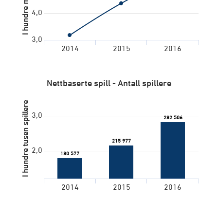
4,0
3,0
2014
2015
2016
Nettbaserte spill - Antall spillere
I hundre tusen spillere
3,0
282 506
282 506
215 977
215 977
2,0
180 577
180 577
2014
2015
2016